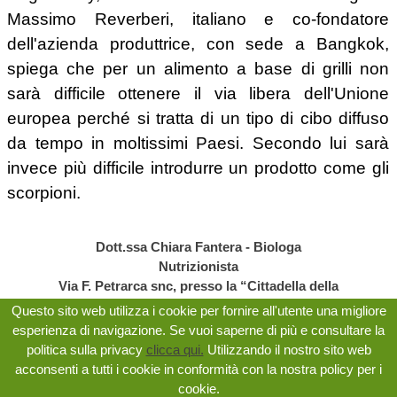
Massimo Reverberi, italiano e co-fondatore
dell'azienda produttrice, con sede a Bangkok,
spiega che per un alimento a base di grilli non
sarà difficile ottenere il via libera dell'Unione
europea perché si tratta di un tipo di cibo diffuso
da tempo in moltissimi Paesi. Secondo lui sarà
invece più difficile introdurre un prodotto come gli
scorpioni.
Dott.ssa Chiara Fantera - Biologa
Nutrizionista
Via F. Petrarca snc, presso la “Cittadella della
salute” - Civita Castellana (VT)
Questo sito web utilizza i cookie per fornire all'utente una migliore
Cell. 338 16 94 055 | e-mail:
esperienza di navigazione. Se vuoi saperne di più e consultare la
i
nfo@nutrizionistafantera.it
politica sulla privacy
clicca qui.
Utilizzando il nostro sito web
P. Iva: 01997730567
acconsenti a tutti i cookie in conformità con la nostra policy per i
Note Legali - Informativa Privacy e Cookie Policy
cookie.